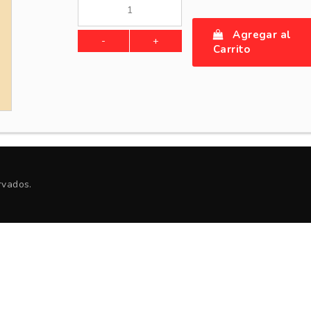
Agregar al
Carrito
rvados.